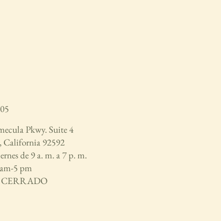
05
ecula Pkwy. Suite 4
 California 92592
ernes de 9 a. m. a 7 p. m.
 am-5 pm
o CERRADO