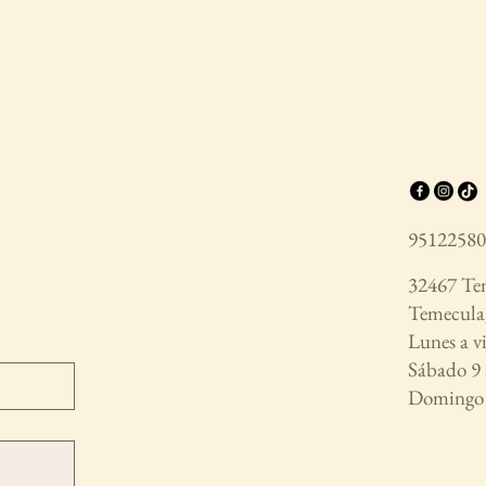
95122580
32467 Tem
Temecula,
Lunes a vi
Sábado 9
Doming